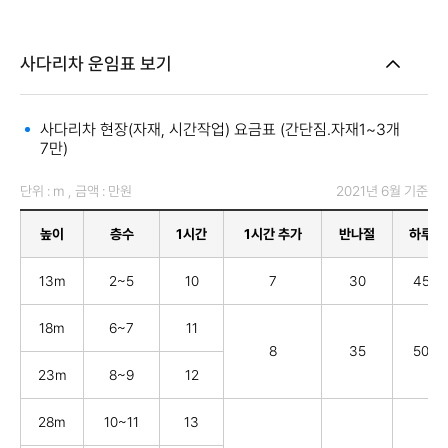
사다리차 운임표 보기
사다리차 현장(자재, 시간작업) 요금표 (간단짐.자재1~3개
7만)
단위 : m , 금액 : 만원
2021년 6월 기준
높이
층수
1시간
1시간 추가
반나절
하루
13m
2~5
10
7
30
45
18m
6~7
11
8
35
50
23m
8~9
12
28m
10~11
13