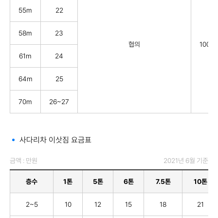
55m
22
58m
23
협의
100
61m
24
64m
25
70m
26~27
사다리차 이삿짐 요금표
금액 : 만원
2021년 6월 기준
층수
1톤
5톤
6톤
7.5톤
10톤
2~5
10
12
15
18
21