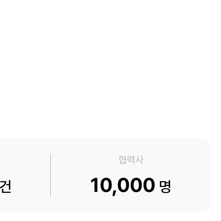
협력사
10,000
건
명