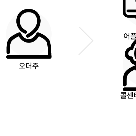
어플
오더주
콜센