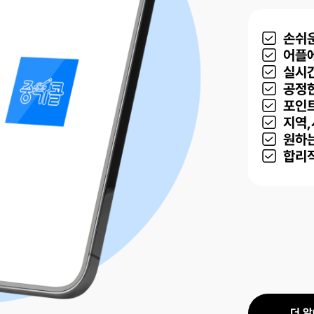
손쉬
어플
실시
공정
포인
지역,
원하는
합리
더 